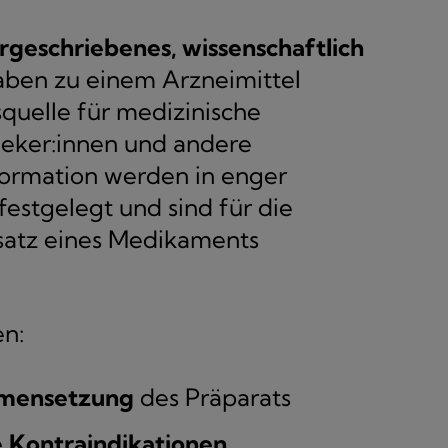
orgeschriebenes, wissenschaftlich
gaben zu einem Arzneimittel
squelle für medizinische
heker:innen und andere
formation werden in enger
stgelegt und sind für die
satz eines Medikaments
en:
mmensetzung
des Präparats
e
Kontraindikationen