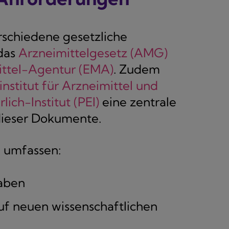
rschiedene gesetzliche
das
Arzneimittelgesetz (AMG)
ittel-Agentur (EMA)
. Zudem
nstitut für Arzneimittel und
lich-Institut (PEI)
eine zentrale
 dieser Dokumente.
n umfassen:
aben
uf neuen wissenschaftlichen