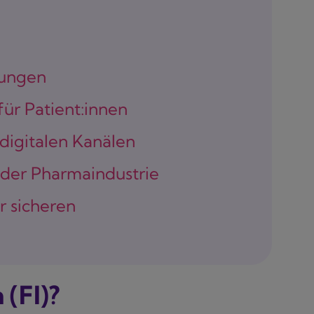
rungen
für Patient:innen
 digitalen Kanälen
der Pharmaindustrie
ur sicheren
 (FI)?