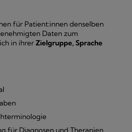
en für Patient:innen denselben
 genehmigten Daten zum
ich in ihrer
Zielgruppe, Sprache
al
gaben
chterminologie
ng für Diagnosen und Therapien