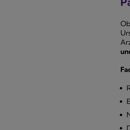
P
Ob
Ur
Arz
un
Fa
R
E
D