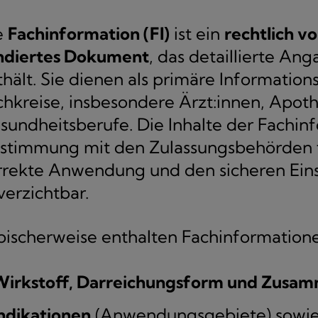
e
Fachinformation (FI)
ist ein
rechtlich v
ndiertes Dokument
, das detaillierte An
thält. Sie dienen als primäre Information
chkreise, insbesondere Ärzt:innen, Apot
sundheitsberufe. Die Inhalte der Fachin
stimmung mit den Zulassungsbehörden fe
rrekte Anwendung und den sicheren Ein
verzichtbar.
pischerweise enthalten Fachinformation
Wirkstoff, Darreichungsform und Zusa
ndikationen
(Anwendungsgebiete) sowi