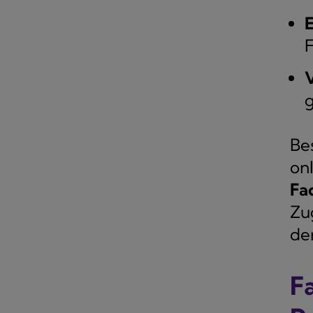
E
F
V
Be
on
Fa
Zu
de
F