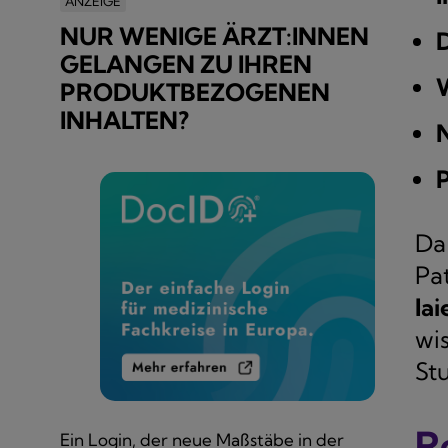
ANZEIGE
NUR WENIGE ÄRZT:INNEN
GELANGEN ZU IHREN
PRODUKTBEZOGENEN
INHALTEN?
P
Da
Pa
la
wi
St
R
Ein Login, der neue Maßstäbe in der