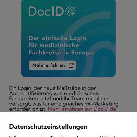
Ein Login, der neue Maßstäbe in der
Authentifizierung von medizinischen
Fachkreisen setzt und Ihr Team mit allem
versorgt, was für erfolgreiches Rx-Marketing
erforderlich ist.
Mehr erfahren auf DocID.de
Datenschutzeinstellungen