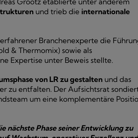
reas Grootz etablierte unter anderem
trukturen
und trieb die
internationale
 erfahrener Branchenexperte die Führun
ld & Thermomix) sowie als
ne Expertise unter Beweis stellte.
umsphase von LR zu gestalten
und das
r zu entfalten. Der Aufsichtsrat sondier
andsteam um eine komplementäre Positi
die nächste Phase seiner Entwicklung zu
 auf Wachstum, operativer Exzellenz und