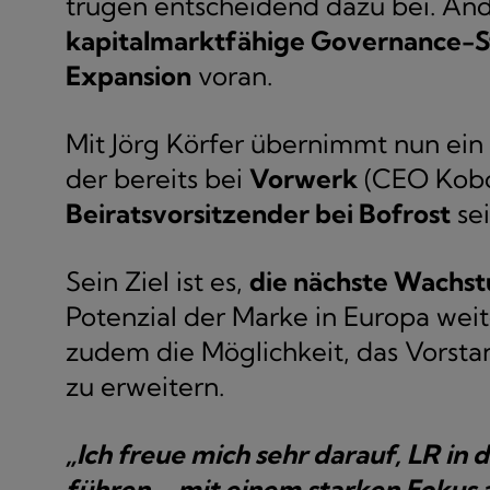
trugen entscheidend dazu bei. And
kapitalmarktfähige Governance-S
Expansion
voran.
Mit Jörg Körfer übernimmt nun ein
der bereits bei
Vorwerk
(CEO Kobo
Beiratsvorsitzender bei Bofrost
sei
Sein Ziel ist es,
die nächste Wachst
Potenzial der Marke in Europa weite
zudem die Möglichkeit, das Vorst
zu erweitern.
„Ich freue mich sehr darauf, LR in 
führen – mit einem starken Fokus