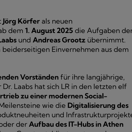
t
Jörg Körfer
als neuen
r ab dem
1. August 2025
die Aufgaben de
Laabs
und
Andreas Grootz
übernimmt.
im beiderseitigen Einvernehmen aus dem
denden Vorständen
für ihre langjährige,
Dr. Laabs hat sich LR in den letzten elf
rtrieb zu einer modernen Social-
Meilensteine wie die
Digitalisierung des
roduktneuheiten und Infrastrukturprojekt
oder der
Aufbau des IT-Hubs in Athen