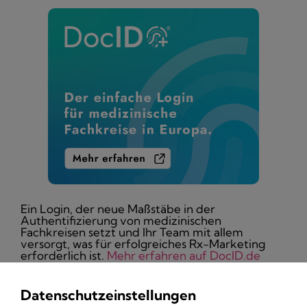
Ein Login, der neue Maßstäbe in der
Authentifizierung von medizinischen
Fachkreisen setzt und Ihr Team mit allem
versorgt, was für erfolgreiches Rx-Marketing
erforderlich ist.
Mehr erfahren auf DocID.de
Datenschutzeinstellungen