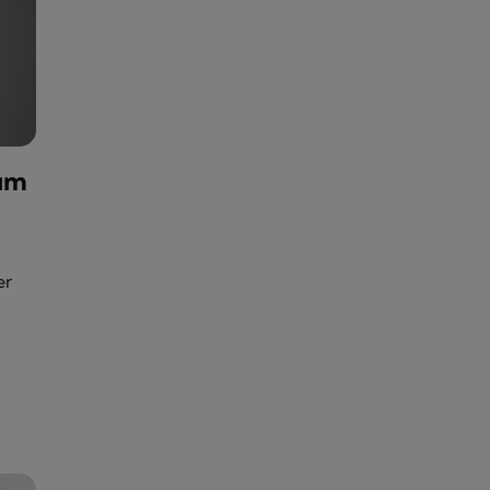
um
er