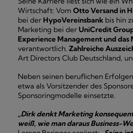
Seine Karriere liest sich wie ein
Wirtschaft: Vom
Otto Versand in 
bei der
HypoVereinsbank
bis hin 
Marketing bei der
UniCredit Grou
Experience Management und das 
verantwortlich.
Zahlreiche Auszei
Art Directors Club Deutschland, un
Neben seinen beruflichen Erfolge
etwa als Vorsitzender des Sponso
Sponsoringmodelle einsetzte.
„Dirk denkt Marketing konsequent
weiß, wie man daraus Business-Wer
Lorenz Beringer ergänzt:
„Seine int