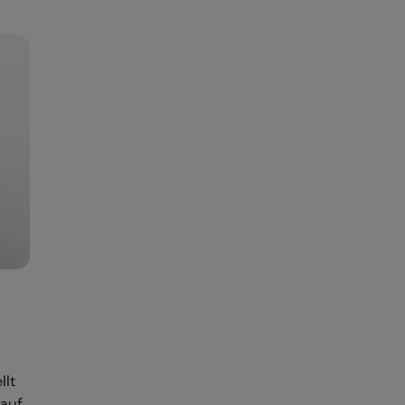
llt
 auf