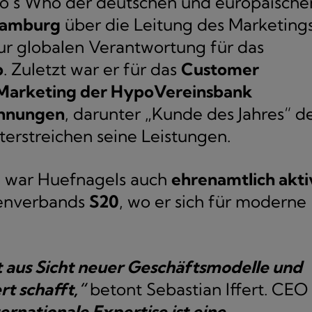
 Who’s Who der deutschen und europäische
Hamburg
über die Leitung des Marketing
zur globalen Verantwortung für das
p
. Zuletzt war er für das
Customer
Marketing der HypoVereinsbank
chnungen
, darunter „Kunde des Jahres“ d
terstreichen seine Leistungen.
n war Huefnagels auch
ehrenamtlich akti
renverbands
S20
, wo er sich für moderne
 aus Sicht neuer Geschäftsmodelle und
t schafft,“
betont Sebastian Iffert. CEO
ernationale Expertise ist eine