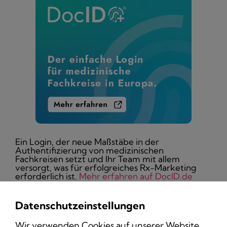
Ein Login, der neue Maßstäbe in der
Authentifizierung von medizinischen
Fachkreisen setzt und Ihr Team mit allem
versorgt, was für erfolgreiches Rx-Marketing
erforderlich ist.
Mehr erfahren auf DocID.de
Datenschutzeinstellungen
Wir verwenden Cookies auf unserer Website,