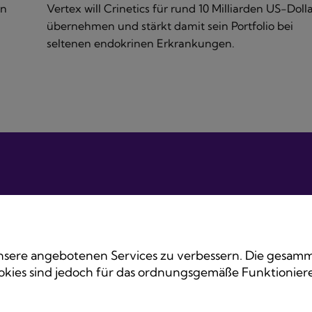
in
Vertex will Crinetics für rund 10 Milliarden US-Doll
übernehmen und stärkt damit sein Portfolio bei
seltenen endokrinen Erkrankungen.
sere angebotenen Services zu verbessern. Die gesamme
kies sind jedoch für das ordnungsgemäße Funktionieren