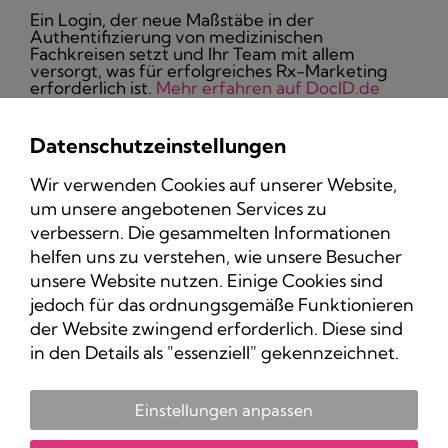
Ein Login, der neue Maßstäbe in der
Authentifizierung von medizinischen
Fachkreisen setzt und Ihr Team mit allem
versorgt, was für erfolgreiches Rx-Marketing
erforderlich ist.
Mehr erfahren auf DocID.de
Datenschutzeinstellungen
Wir verwenden Cookies auf unserer Website,
um unsere angebotenen Services zu
Datenschutz
verbessern. Die gesammelten Informationen
Impressum
helfen uns zu verstehen, wie unsere Besucher
unsere Website nutzen. Einige Cookies sind
jedoch für das ordnungsgemäße Funktionieren
der Website zwingend erforderlich. Diese sind
in den Details als "essenziell" gekennzeichnet.
Einstellungen anpassen
Copyright 2025 Pharma-Marketing.com.