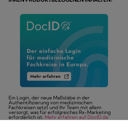
Ein Login, der neue Maßstäbe in der
Authentifizierung von medizinischen
Fachkreisen setzt und Ihr Team mit allem
versorgt, was für erfolgreiches Rx-Marketing
erforderlich ist.
Mehr erfahren auf DocID.de