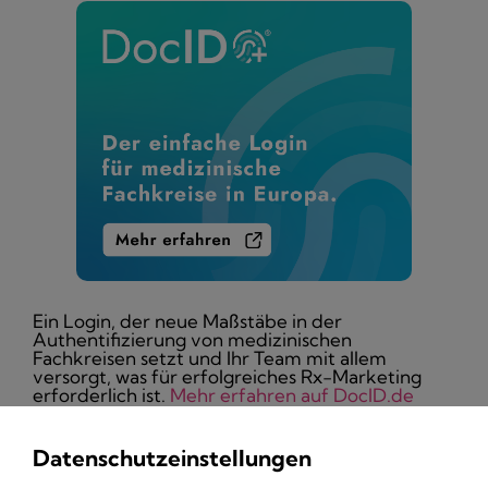
Ein Login, der neue Maßstäbe in der
Authentifizierung von medizinischen
Fachkreisen setzt und Ihr Team mit allem
versorgt, was für erfolgreiches Rx-Marketing
erforderlich ist.
Mehr erfahren auf DocID.de
Datenschutzeinstellungen