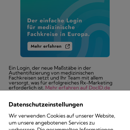
Ein Login, der neue Maßstäbe in der
Authentifizierung von medizinischen
Fachkreisen setzt und Ihr Team mit allem
versorgt, was für erfolgreiches Rx-Marketing
erforderlich ist.
Mehr erfahren auf DocID.de
Datenschutzeinstellungen
Wir verwenden Cookies auf unserer Website,
um unsere angebotenen Services zu
Datenschutz
verbessern. Die gesammelten Informationen