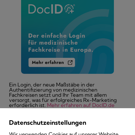
Ein Login, der neue Maßstäbe in der
Authentifizierung von medizinischen
Fachkreisen setzt und Ihr Team mit allem
versorgt, was für erfolgreiches Rx-Marketing
erforderlich ist.
Mehr erfahren auf DocID.de
Datenschutzeinstellungen
Wir verwenden Cookies auf unserer Website,