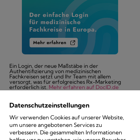
Ein Login, der neue Maßstäbe in der
Authentifizierung von medizinischen
Fachkreisen setzt und Ihr Team mit allem
versorgt, was für erfolgreiches Rx-Marketing
erforderlich ist.
Mehr erfahren auf DocID.de
Datenschutzeinstellungen
Wir verwenden Cookies auf unserer Website,
um unsere angebotenen Services zu
Datenschutz
verbessern. Die gesammelten Informationen
Impressum
helfen uns zu verstehen, wie unsere Besucher