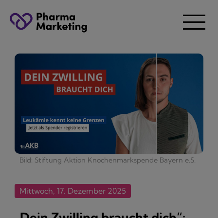
Bild: Stiftung Aktion Knochenmarkspende Bayern e.S.
Mittwoch, 17. Dezember 2025
„Dein Zwilling braucht dich“: