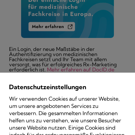
Ein Login, der neue Maßstäbe in der
Authentifizierung von medizinischen
Fachkreisen setzt und Ihr Team mit allem
versorgt, was für erfolgreiches Rx-Marketing
erforderlich ist.
Mehr erfahren auf DocID.de
Datenschutzeinstellungen
Wir verwenden Cookies auf unserer Website,
um unsere angebotenen Services zu
Datenschutz
verbessern. Die gesammelten Informationen
Impressum
helfen uns zu verstehen, wie unsere Besucher
unsere Website nutzen. Einige Cookies sind
jedoch für das ordnungsgemäße Funktionieren