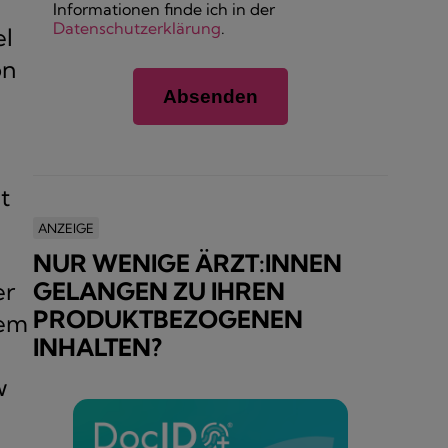
Informationen finde ich in der
Datenschutzerklärung
.
el
on
t
ANZEIGE
NUR WENIGE ÄRZT:INNEN
er
GELANGEN ZU IHREN
PRODUKTBEZOGENEN
dem
INHALTEN?
w