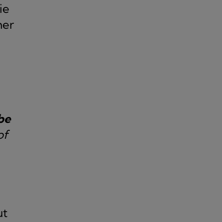
ie
her
be
of
ut