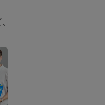
in
 in