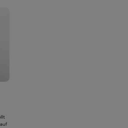
llt
 auf