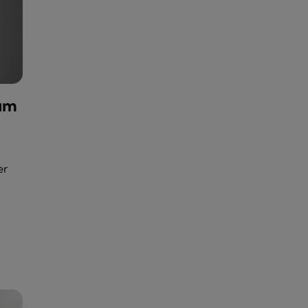
um
er