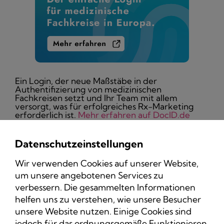
Ein Login, der neue Maßstäbe in der
Authentifizierung von medizinischen
Fachkreisen setzt und Ihr Team mit allem
versorgt, was für erfolgreiches Rx-Marketing
erforderlich ist.
Mehr erfahren auf DocID.de
Datenschutzeinstellungen
Wir verwenden Cookies auf unserer Website,
um unsere angebotenen Services zu
Datenschutz
verbessern. Die gesammelten Informationen
Impressum
helfen uns zu verstehen, wie unsere Besucher
unsere Website nutzen. Einige Cookies sind
jedoch für das ordnungsgemäße Funktionieren