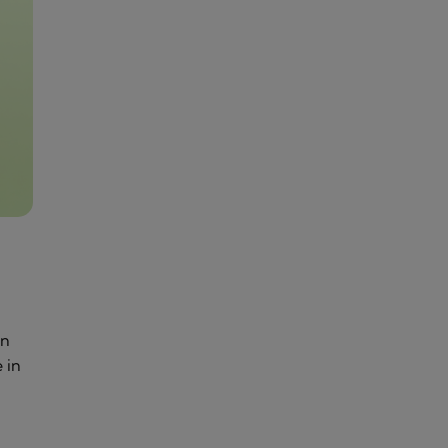
in
 in