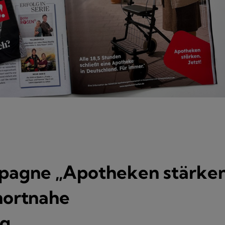
agne „Apotheken stärken
hnortnahe
ng