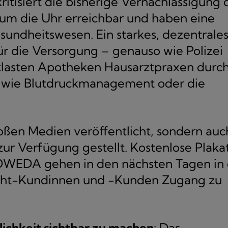
isiert die bisherige Vernachlässigung 
um die Uhr erreichbar und haben eine
undheitswesen. Ein starkes, dezentrale
ür die Versorgung – genauso wie Polizei
ntlasten Apotheken Hausarztpraxen durc
n wie Blutdruckmanagement oder die
oßen Medien veröffentlicht, sondern auc
zur Verfügung gestellt. Kostenlose Plaka
WEDA gehen in den nächsten Tagen in 
Nicht-Kundinnen und -Kunden Zugang zu
glichkeit sichtbar zu machen
: Das