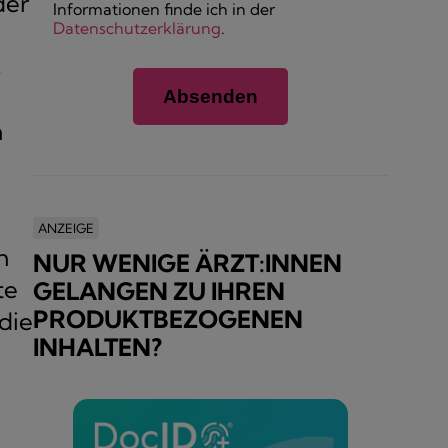
der
Informationen finde ich in der
Datenschutzerklärung
.
s
h
ANZEIGE
h
NUR WENIGE ÄRZT:INNEN
te
GELANGEN ZU IHREN
PRODUKTBEZOGENEN
die
INHALTEN?