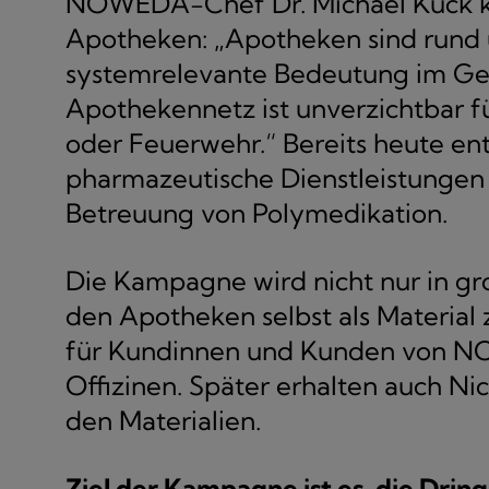
NOWEDA-Chef Dr. Michael Kuck krit
Apotheken: „Apotheken sind rund 
systemrelevante Bedeutung im Ges
Apothekennetz ist unverzichtbar f
oder Feuerwehr.“ Bereits heute e
pharmazeutische Dienstleistunge
Betreuung von Polymedikation.
Die Kampagne wird nicht nur in gr
den Apotheken selbst als Material 
für Kundinnen und Kunden von NO
Offizinen. Später erhalten auch 
den Materialien.
Ziel der Kampagne ist es, die Drin