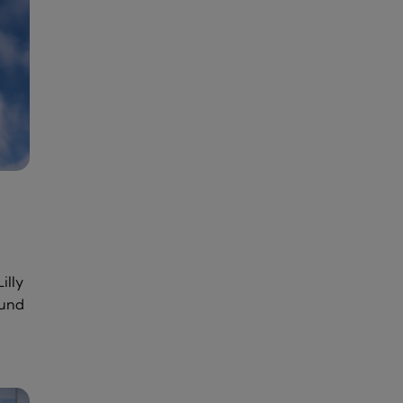
illy
ound