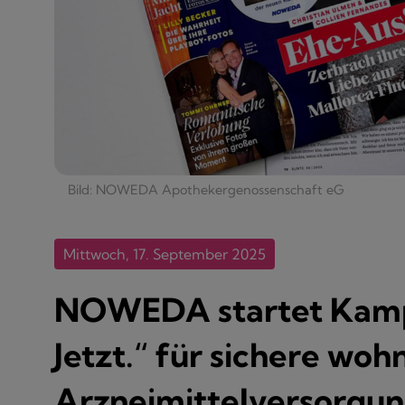
Bild: NOWEDA Apothekergenossenschaft eG
Mittwoch, 17. September 2025
NOWEDA startet Kamp
Jetzt.“ für sichere wo
Arzneimittelversorgu