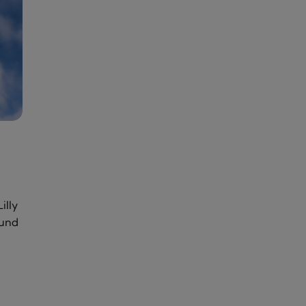
illy
ound